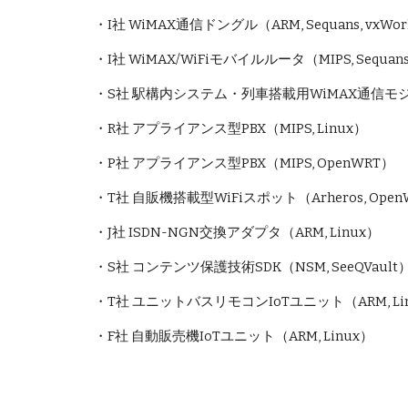
・I社 WiMAX通信ドングル（ARM, Sequans, vxWor
・I社 WiMAX/WiFiモバイルルータ（MIPS, Sequans/R
・S社 駅構内システム・列車搭載用WiMAX通信モジュール（AR
・R社 アプライアンス型PBX（MIPS, Linux）
・P社 アプライアンス型PBX（MIPS, OpenWRT）
・T社 自販機搭載型WiFiスポット（Arheros, Open
・J社 ISDN-NGN交換アダプタ（ARM, Linux）
・S社 コンテンツ保護技術SDK（NSM, SeeQVault
・T社 ユニットバスリモコンIoTユニット（ARM, Li
・F社 自動販売機IoTユニット（ARM, Linux）