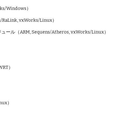
ks/Windows）
aLink, vxWorks/Linux）
M, Sequens/Atheros, vxWorks/Linux）
WRT）
）
nux）