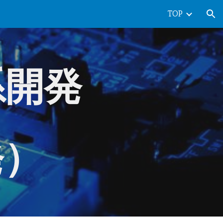
TOP
ion
系開発
発）